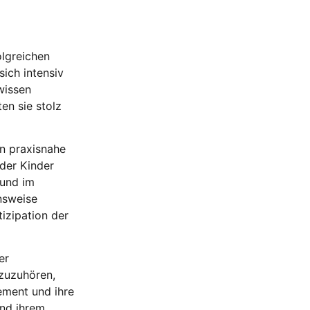
lgreichen
ich intensiv
wissen
en sie stolz
en praxisnahe
 der Kinder
 und im
nsweise
izipation der
er
 zuzuhören,
ement und ihre
und ihrem