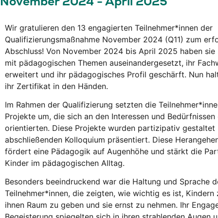
November 2024 - April 2025
Wir gratulieren den 13 engagierten Teilnehmer*innen der
Qualifizierungsmaßnahme November 2024 (Q11) zum erfo
Abschluss!
Von November 2024 bis April 2025 haben sie s
mit pädagogischen Themen auseinandergesetzt, ihr Fach
erweitert und ihr pädagogisches Profil geschärft.
Nun halt
ihr Zertifikat in den Händen.
Im Rahmen der Qualifizierung setzten die Teilnehmer*inn
Projekte um, die sich an den Interessen und Bedürfnissen
orientierten.
Diese Projekte wurden partizipativ gestaltet
abschließenden Kolloquium präsentiert.
Diese Herangehe
fördert eine Pädagogik auf Augenhöhe und stärkt die Part
Kinder im pädagogischen Alltag.
Besonders beeindruckend war die Haltung und Sprache d
Teilnehmer*innen, die zeigten, wie wichtig es ist, Kindern
ihnen Raum zu geben und sie ernst zu nehmen.
Ihr Engag
Begeisterung spiegelten sich in ihren strahlenden Augen 