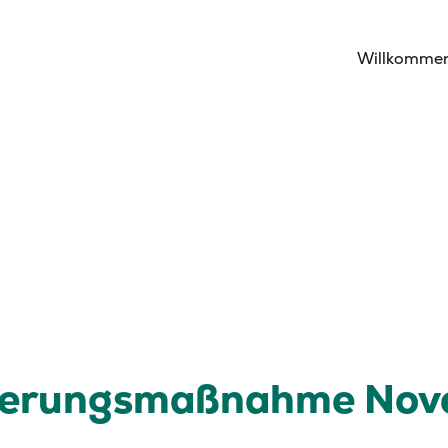
Willkomme
izierungsmaßnahme No