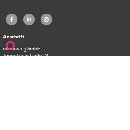
Anschrift
akanova gGmbH
Tauentzienstraße 13
10789 Berlin
Weitere Standorte
Datenschutz & Hinweise
Impressum
Datenschutz
Anmeldebedingungen