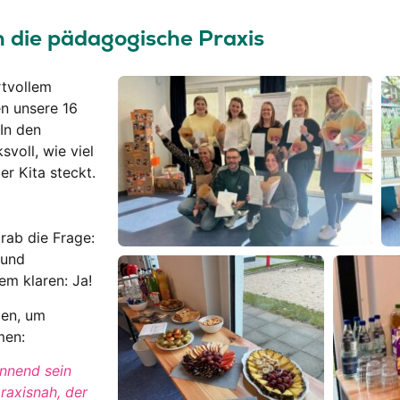
n die pädagogische Praxis
rtvollem
en unsere 16
 In den
voll, wie viel
er Kita steckt.
rab die Frage:
 und
em klaren: Ja!
gen, um
men:
annend sein
raxisnah, der