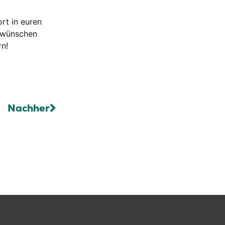
ort in euren
d wünschen
rn!
Nachher