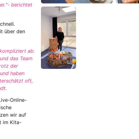
r.“- berichtet
chnell.
it über den
kompliziert ab.
, und das Team
rotz der
r und haben
erschätzt oft,
dt.
ive-Online-
ische
zen wir auf
t im Kita-