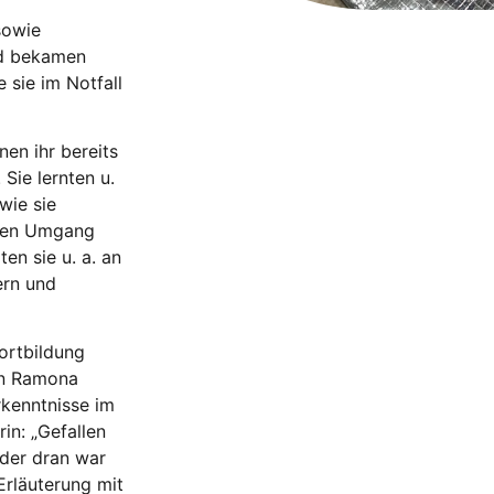
sowie
nd bekamen
 sie im Notfall
nen ihr bereits
Sie lernten u.
wie sie
 den Umgang
en sie u. a. an
ern und
ortbildung
von Ramona
rkenntnisse im
in: „Gefallen
eder dran war
Erläuterung mit