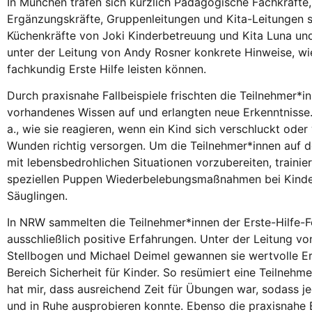
In München trafen sich kürzlich Pädagogische Fachkräfte,
Ergänzungskräfte, Gruppenleitungen und Kita-Leitungen 
Küchenkräfte von Joki Kinderbetreuung und Kita Luna u
unter der Leitung von Andy Rosner konkrete Hinweise, wie
fachkundig Erste Hilfe leisten können.
Durch praxisnahe Fallbeispiele frischten die Teilnehmer*in
vorhandenes Wissen auf und erlangten neue Erkenntnisse. 
a., wie sie reagieren, wenn ein Kind sich verschluckt oder 
Wunden richtig versorgen. Um die Teilnehmer*innen auf
mit lebensbedrohlichen Situationen vorzubereiten, trainiert
speziellen Puppen Wiederbelebungsmaßnahmen bei Kind
Säuglingen.
In NRW sammelten die Teilnehmer*innen der Erste-Hilfe-F
ausschließlich positive Erfahrungen. Unter der Leitung 
Stellbogen und Michael Deimel gewannen sie wertvolle E
Bereich Sicherheit für Kinder. So resümiert eine Teilnehmer
hat mir, dass ausreichend Zeit für Übungen war, sodass j
und in Ruhe ausprobieren konnte. Ebenso die praxisnahe 