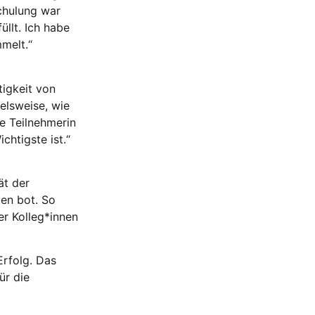
Schulung war
üllt. Ich habe
melt.“
igkeit von
ielsweise, wie
ne Teilnehmerin
chtigste ist.“
ät der
en bot. So
er Kolleg*innen
Erfolg. Das
ür die