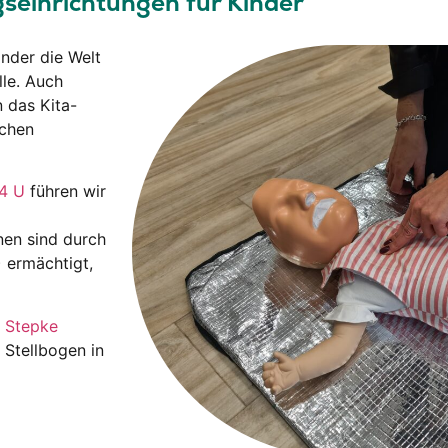
gseinrichtungen für Kinder
nder die Welt
le. Auch
n das Kita-
lchen
 4 U
führen wir
nen sind durch
 ermächtigt,
d
Stepke
Stellbogen in